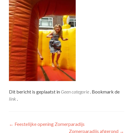
Dit bericht is geplaatst in
Geen categorie
. Bookmark de
link
.
Bericht
←
Feestelijke opening Zomerparadijs
Zomerparadijs afgerond
→